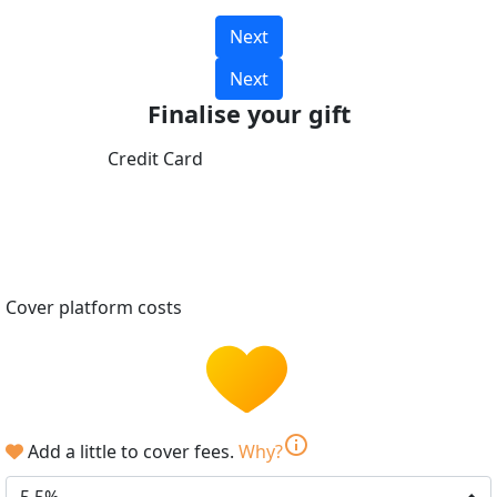
Next
Next
Finalise your gift
Credit Card
Cover platform costs
info
Add a little to cover fees.
Why?
5.5%