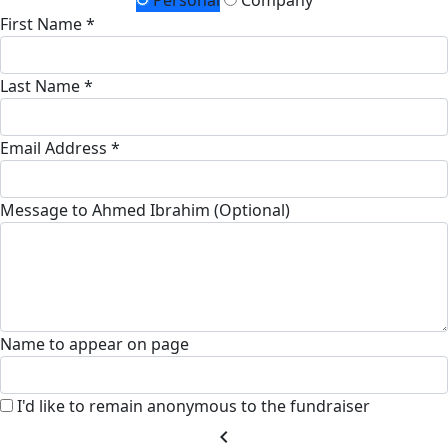
Personal
Company
First Name *
Last Name *
Email Address *
Message to Ahmed Ibrahim (Optional)
Name to appear on page
I'd like to remain anonymous to the fundraiser
chevron_left