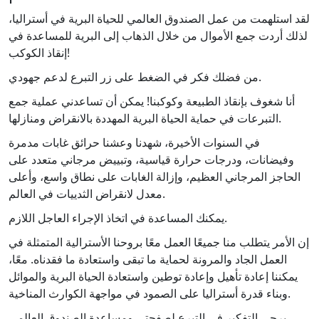
لقد استلهمت من عمل الصندوق العالمي للحياة البرية في أستراليا،
لذلك أردت جمع الأموال من خلال الذهاب إلى البرية للمساعدة في
إنقاذ الكوكب!
من فضلك فكر في الضغط على زر التبرع لدعم جهودي.
أنا شغوف بإنقاذ الطبيعة وكوكبنا! يمكن أن تساعدني عملية جمع
التبرعات في حماية الحياة البرية المهددة بالانقراض ومنازلها.
في السنوات الأخيرة، شهدنا وعشنا حرائق غابات مدمرة
وفيضانات، ودرجات حرارة قياسية، وتبييض مرجاني متعدد على
الحاجز المرجاني العظيم، وإزالة الغابات على نطاق واسع، وأعلى
معدل لانقراض الثدييات في العالم.
يمكنك المساعدة في اتخاذ الإجراء العاجل اللازم.
إن الأمر يتطلب منا جميعًا العمل معًا بروحنا الأسترالية المتمثلة في
العمل الجاد والمرونة لحماية ما تبقى واستعادة ما فقدناه. معًا،
يمكننا إعادة تأهيل وإعادة توطين واستعادة الحياة البرية والموائل
وبناء قدرة أستراليا على الصمود في مواجهة الكوارث المناخية.
يرجى التفكير في التبرع لصفحتي ومساعدة الصندوق العالمي